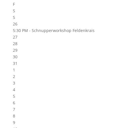
F
S
S
26
5:30 PM -
Schnupperworkshop Feldenkrais
27
28
29
30
31
1
2
3
4
5
6
7
8
9