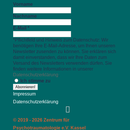
Vorname
Nachname
E-Mail
*
*Pflichtfeld und Hinweis zum Datenschutz: Wir
benötigen Ihre E-Mail-Adresse, um Ihnen unseren
Newsletter zusenden zu können. Sie erklären sich
damit einverstanden, dass wir Ihre Daten zum
Versand des Newsletters verwenden dürfen. Sie
finden weitere Informationen in unserer
Datenschutzerklärung
.
Ich stimme zu
Impressum
Datenschutzerklärung
© 2019 - 2026 Zentrum für
Psychotraumatologie e.V. Kassel