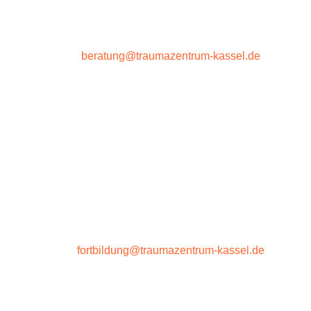
Sabine Schrader, Christine Merkel, Jens Kühn,
Anne Bretthauer
Email
beratung@traumazentrum-kassel.de
Fragen rund um die
Fachfortbildung
oder zu den Vertiefungsseminaren richten Sie bitte
an:
Barbara Peschke
Tel.: +49 (0)561 816 40 550
Email
fortbildung@traumazentrum-kassel.de
Vorname*