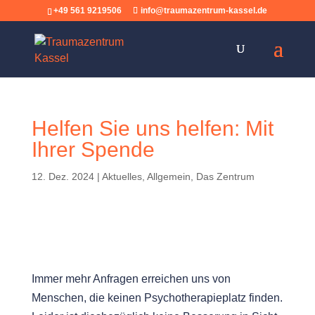
+49 561 9219506
info@traumazentrum-kassel.de
Helfen Sie uns helfen: Mit
Ihrer Spende
12. Dez. 2024
|
Aktuelles
,
Allgemein
,
Das Zentrum
Immer mehr Anfragen erreichen uns von
Menschen, die keinen Psychotherapieplatz finden.