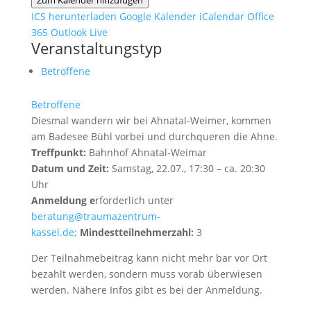
Zum Kalender hinzufügen
ICS herunterladen
Google Kalender
iCalendar
Office
365
Outlook Live
Veranstaltungstyp
Betroffene
Betroffene
Diesmal wandern wir bei Ahnatal-Weimer, kommen
am Badesee Bühl vorbei und durchqueren die Ahne.
Treffpunkt:
Bahnhof Ahnatal-Weimar
Datum und Zeit:
Samstag, 22.07., 17:30 – ca. 20:30
Uhr
Anmeldung e
rforderlich unter
beratung@traumazentrum-
kassel.de;
Mindestteilnehmerzahl:
3
Der Teilnahmebeitrag kann nicht mehr bar vor Ort
bezahlt werden, sondern muss vorab überwiesen
werden. Nähere Infos gibt es bei der Anmeldung.