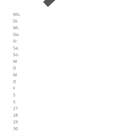
Mo.
Di.
Mi.
Do.
Fr.
Sa.
So.
M
D
M
D
F
S
S
27
28
29
30