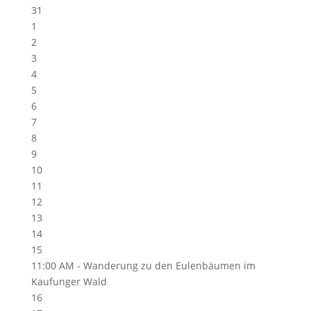
31
1
2
3
4
5
6
7
8
9
10
11
12
13
14
15
11:00 AM -
Wanderung zu den Eulenbäumen im
Kaufunger Wald
16