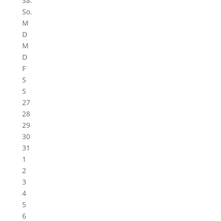
Sa.
So.
M
D
M
D
F
S
S
27
28
29
30
31
1
2
3
4
5
6