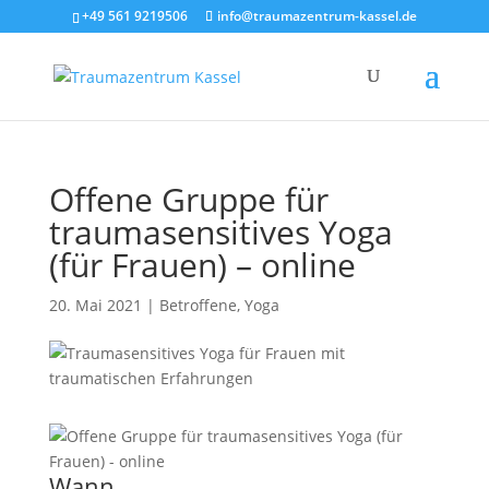
+49 561 9219506
info@traumazentrum-kassel.de
Offene Gruppe für
traumasensitives Yoga
(für Frauen) – online
20. Mai 2021
|
Betroffene
,
Yoga
Wann