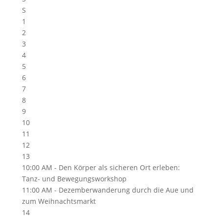
S
1
2
3
4
5
6
7
8
9
10
11
12
13
10:00 AM -
Den Körper als sicheren Ort erleben:
Tanz- und Bewegungsworkshop
11:00 AM -
Dezemberwanderung durch die Aue und
zum Weihnachtsmarkt
14