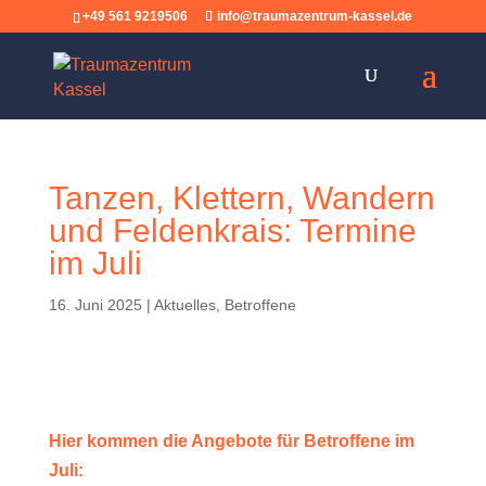
+49 561 9219506
info@traumazentrum-kassel.de
Tanzen, Klettern, Wandern
und Feldenkrais: Termine
im Juli
16. Juni 2025
|
Aktuelles
,
Betroffene
Hier kommen die Angebote für Betroffene im
Juli: