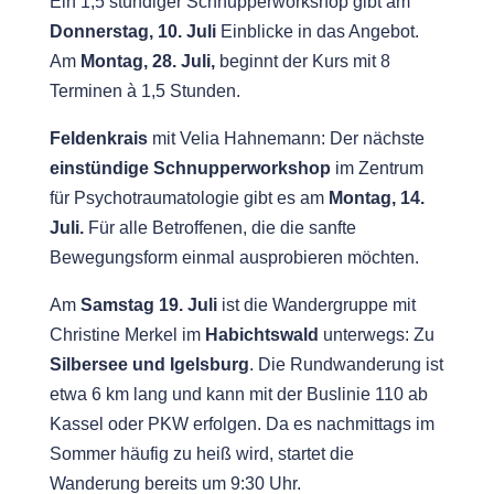
Ein 1,5 stündiger Schnupperworkshop gibt am
Donnerstag, 10. Juli
Einblicke in das Angebot.
Am
Montag, 28. Juli,
beginnt der Kurs mit 8
Terminen à 1,5 Stunden.
Feldenkrais
mit Velia Hahnemann: Der nächste
einstündige Schnupperworkshop
im Zentrum
für Psychotraumatologie gibt es am
Montag, 14
.
Juli.
Für alle Betroffenen, die die sanfte
Bewegungsform einmal ausprobieren möchten.
Am
Samstag
19. Juli
ist die Wandergruppe mit
Christine Merkel im
Habichtswald
unterwegs: Zu
Silbersee und Igelsburg
. Die Rundwanderung ist
etwa 6 km lang und kann mit der Buslinie 110 ab
Kassel oder PKW erfolgen. Da es nachmittags im
Sommer häufig zu heiß wird, startet die
Wanderung bereits um 9:30 Uhr.