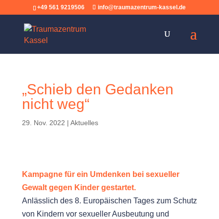
+49 561 9219506
info@traumazentrum-kassel.de
„Schieb den Gedanken
nicht weg“
29. Nov. 2022
|
Aktuelles
Kampagne für ein Umdenken bei sexueller
Gewalt gegen Kinder gestartet.
Anlässlich des 8. Europäischen Tages zum Schutz
von Kindern vor sexueller Ausbeutung und