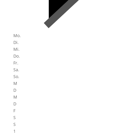
Mo.
Di.
Mi.
Do.
Fr.
Sa.
So.
M
D
M
D
F
S
S
1