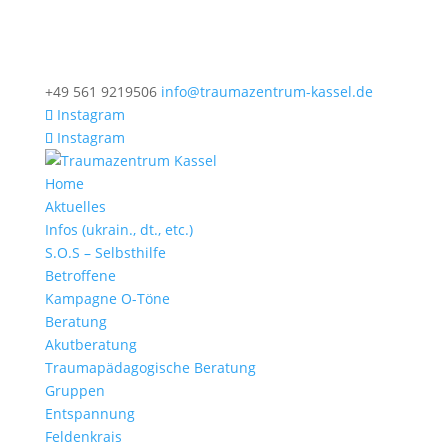
+49 561 9219506
info@traumazentrum-kassel.de
Instagram
Instagram
Home
Aktuelles
Infos (ukrain., dt., etc.)
S.O.S – Selbsthilfe
Betroffene
Kampagne O-Töne
Beratung
Akutberatung
Traumapädagogische Beratung
Gruppen
Entspannung
Feldenkrais