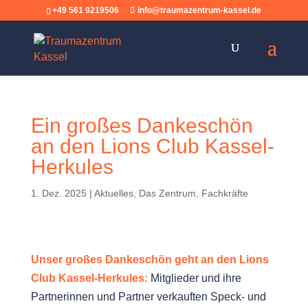
+49 561 9219506
info@traumazentrum-kassel.de
Ein großes Dankeschön
an den Lions Club Kassel-
Herkules
1. Dez. 2025
|
Aktuelles
,
Das Zentrum
,
Fachkräfte
Unser großes Dankeschön geht an den Lions
Club Kassel-Herkules:
Mitglieder und ihre
Partnerinnen und Partner verkauften Speck- und