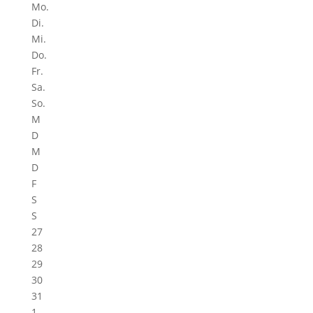
Mo.
Di.
Mi.
Do.
Fr.
Sa.
So.
M
D
M
D
F
S
S
27
28
29
30
31
1