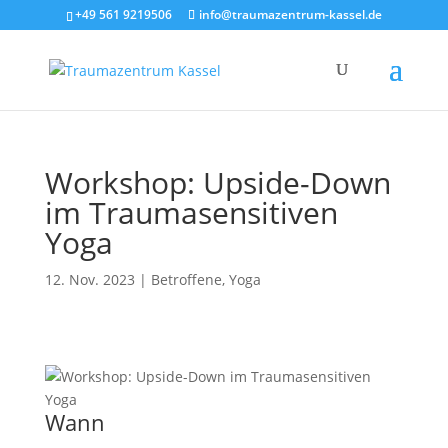
+49 561 9219506
info@traumazentrum-kassel.de
Workshop: Upside-Down
im Traumasensitiven
Yoga
12. Nov. 2023
|
Betroffene
,
Yoga
Wann