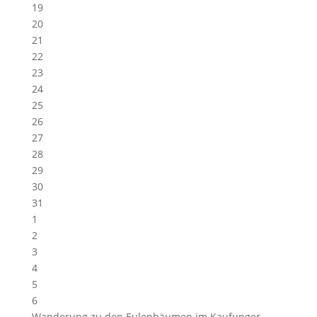
19
20
21
22
23
24
25
26
27
28
29
30
31
1
2
3
4
5
6
Wanderung zu den Eulenbäumen im Kaufunger