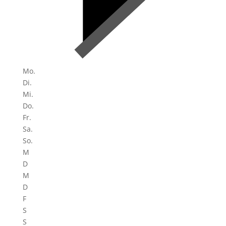
Mo.
Di.
Mi.
Do.
Fr.
Sa.
So.
M
D
M
D
F
S
S