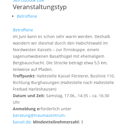
365
Outlook Live
Veranstaltungstyp
Betroffene
Betroffene
Im Juni kann es schon sehr warm werden. Deshalb
wandern wir diesmal durch den Habichtswald im
Nordwesten Kassels – zur Firnskuppe. einem
sagenumwobenen Basalthügel mit ehemaligem
Bergbauschacht. Die Strecke beträgt etwa 5,5 km,
teilweise auf Pfaden.
Treffpunkt:
Haltestelle Kassel Försterei, Buslinie 110,
Richtung Burghasungen (Haltestelle nach Haltestelle
Freibad Harleshausen)
Datum und Zeit:
Samstag, 17.06., 14:35 – ca. 16:30
Uhr
Anmeldung e
rforderlich unter
beratung@traumazentrum-
kassel.de;
Mindestteilnehmerzahl:
3