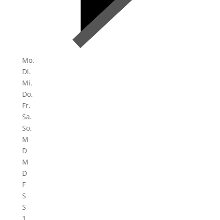
Mo.
Di.
Mi.
Do.
Fr.
Sa.
So.
M
D
M
D
F
S
S
1