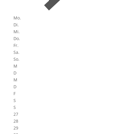
Mo.
Di.
Mi.
Do.
Fr.
Sa.
So.
M
D
M
D
F
S
S
27
28
29