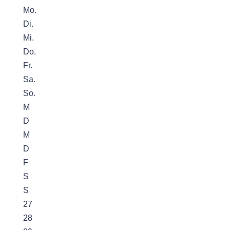
Mo.
Di.
Mi.
Do.
Fr.
Sa.
So.
M
D
M
D
F
S
S
27
28