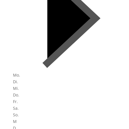
Mo.
Di.
Mi.
Do.
Fr.
Sa.
So.
M
D