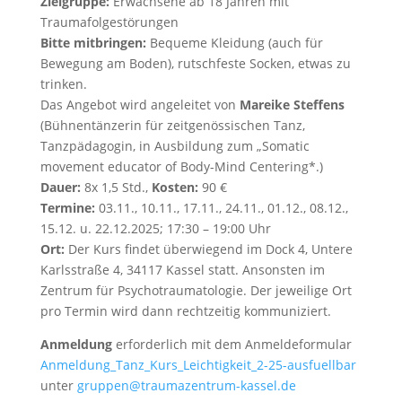
Zielgruppe:
Erwachsene ab 18 Jahren mit
Traumafolgestörungen
Bitte mitbringen:
Bequeme Kleidung (auch für
Bewegung am Boden), rutschfeste Socken, etwas zu
trinken.
Das Angebot wird angeleitet von
Mareike Steffens
(Bühnentänzerin für zeitgenössischen Tanz,
Tanzpädagogin, in Ausbildung zum „Somatic
movement educator of Body-Mind Centering*.)
Dauer:
8x 1,5 Std.,
Kosten:
90 €
Termine:
03.11., 10.11., 17.11., 24.11., 01.12., 08.12.,
15.12. u. 22.12.2025; 17:30 – 19:00 Uhr
Ort:
Der Kurs findet überwiegend im Dock 4, Untere
Karlsstraße 4, 34117 Kassel statt. Ansonsten im
Zentrum für Psychotraumatologie. Der jeweilige Ort
pro Termin wird dann rechtzeitig kommuniziert.
Anmeldung
erforderlich mit dem Anmeldeformular
Anmeldung_Tanz_Kurs_Leichtigkeit_2-25-ausfuellbar
unter
gruppen@traumazentrum-kassel.de