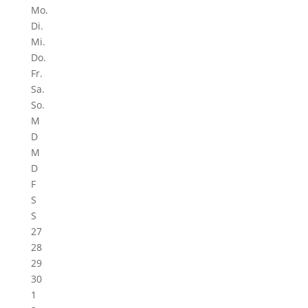
Mo.
Di.
Mi.
Do.
Fr.
Sa.
So.
M
D
M
D
F
S
S
27
28
29
30
1