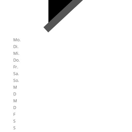
Mo.
Di.
Mi.
Do.
Fr.
Sa.
So.
M
D
M
D
F
S
S