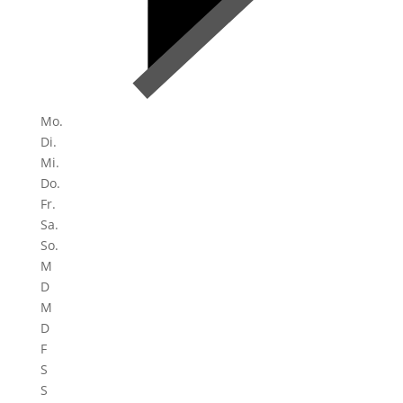
Mo.
Di.
Mi.
Do.
Fr.
Sa.
So.
M
D
M
D
F
S
S