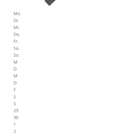
Mo.
Di.
Mi.
Do.
Fr.
Sa.
So.
M
D
M
D
F
S
S
29
30
1
2