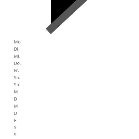
Mo.
Di.
Mi.
Do.
Fr.
Sa.
So.
M
D
M
D
F
S
S