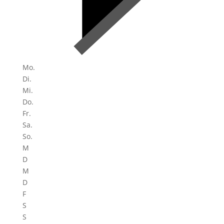
Mo.
Di.
Mi.
Do.
Fr.
Sa.
So.
M
D
M
D
F
S
S