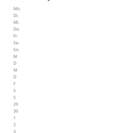
Mo.
Di.
Mi.
Do.
Fr.
Sa.
So.
M
D
M
D
F
S
S
29
30
1
2
3