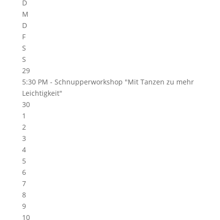
D
M
D
F
S
S
29
5:30 PM -
Schnupperworkshop "Mit Tanzen zu mehr
Leichtigkeit"
30
1
2
3
4
5
6
7
8
9
10