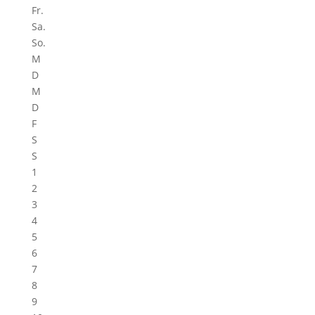
Fr.
Sa.
So.
M
D
M
D
F
S
S
1
2
3
4
5
6
7
8
9