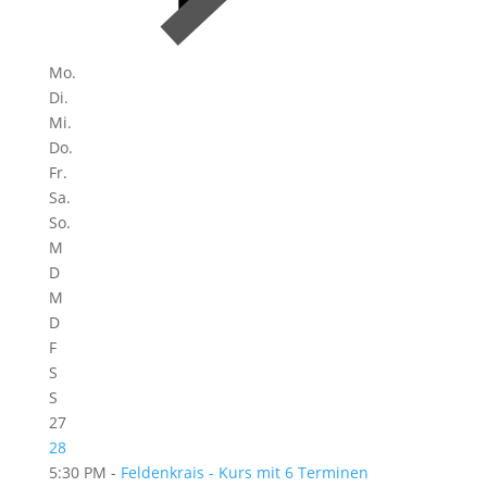
Mo.
Di.
Mi.
Do.
Fr.
Sa.
So.
M
D
M
D
F
S
S
27
28
5:30 PM -
Feldenkrais - Kurs mit 6 Terminen