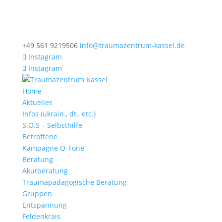
+49 561 9219506
info@traumazentrum-kassel.de
Instagram
Instagram
Home
Aktuelles
Infos (ukrain., dt., etc.)
S.O.S – Selbsthilfe
Betroffene
Kampagne O-Töne
Beratung
Akutberatung
Traumapädagogische Beratung
Gruppen
Entspannung
Feldenkrais