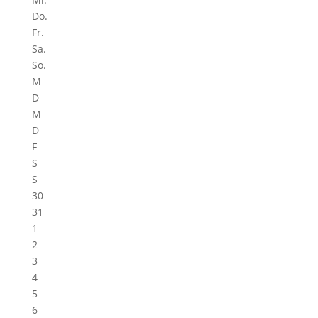
Do.
Fr.
Sa.
So.
M
D
M
D
F
S
S
30
31
1
2
3
4
5
6