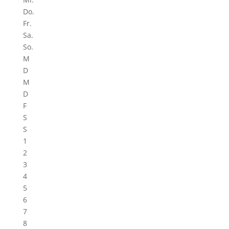
Do.
Fr.
Sa.
So.
M
D
M
D
F
S
S
1
2
3
4
5
6
7
8